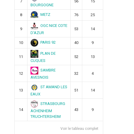
7
56
15
BOURGOGNE
METZ
8
76
25
OGC NICE COTE
9
53
14
D’AZUR
PARIS 92
10
40
9
PLAN DE
11
52
13
CUQUES
SAMBRE
12
32
4
AVESNOIS
ST AMAND LES
13
51
14
EAUX
STRASBOURG
14
43
9
ACHENHEIM
TRUCHTERSHEIM
Voir le tableau complet