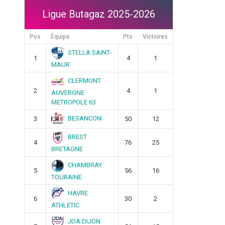
Ligue Butagaz 2025-2026
Pos
Équipe
Pts
Victoires
STELLA SAINT-
1
4
1
MAUR
CLERMONT
2
4
1
AUVERGNE
METROPOLE 63
BESANCON
3
50
12
BREST
4
76
25
BRETAGNE
CHAMBRAY
5
56
16
TOURAINE
HAVRE
6
30
2
ATHLETIC
JDA DIJON