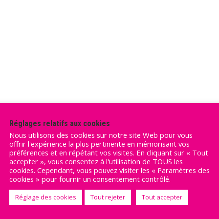
Réglages relatifs aux cookies
Nous utilisons des cookies sur notre site Web pour vous
offrir l'expérience la plus pertinente en mémorisant vos
préférences et en répétant vos visites. En cliquant sur « Tout
accepter », vous consentez à l'utilisation de TOUS les
cookies. Cependant, vous pouvez visiter les « Paramètres des
cookies » pour fournir un consentement contrôlé.
Réglage des cookies
Tout rejeter
Tout accepter