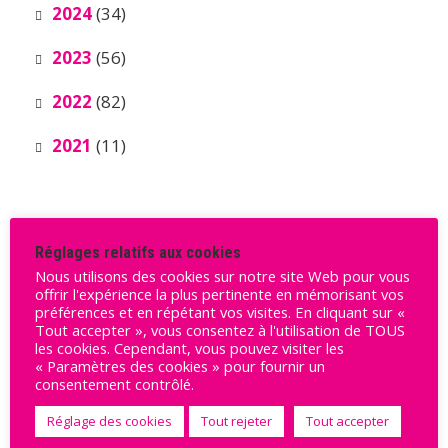
2024
(34)
2023
(56)
2022
(82)
2021
(11)
Réglages relatifs aux cookies
Nous utilisons des cookies sur notre site Web pour vous
offrir l'expérience la plus pertinente en mémorisant vos
préférences et en répétant vos visites. En cliquant sur «
Ils nous soutiennent
Tout accepter », vous consentez à l'utilisation de TOUS
les cookies. Cependant, vous pouvez visiter les
« Paramètres des cookies » pour fournir un
consentement contrôlé.
Réglage des cookies
Tout rejeter
Tout accepter