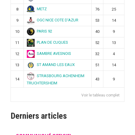
METZ
8
76
25
OGC NICE COTE D’AZUR
9
53
14
PARIS 92
10
40
9
PLAN DE CUQUES
11
52
13
SAMBRE AVESNOIS
12
32
4
ST AMAND LES EAUX
13
51
14
STRASBOURG ACHENHEIM
14
43
9
TRUCHTERSHEIM
Voir le tableau complet
Derniers articles