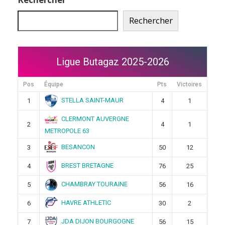
Rechercher
Ligue Butagaz 2025-2026
Pos
Équipe
Pts
Victoires
STELLA SAINT-MAUR
1
4
1
CLERMONT AUVERGNE
2
4
1
METROPOLE 63
BESANCON
3
50
12
BREST BRETAGNE
4
76
25
CHAMBRAY TOURAINE
5
56
16
HAVRE ATHLETIC
6
30
2
JDA DIJON BOURGOGNE
7
56
15