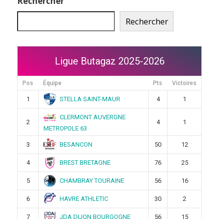
Rechercher
Rechercher
Ligue Butagaz 2025-2026
Pos
Équipe
Pts
Victoires
STELLA SAINT-MAUR
1
4
1
CLERMONT AUVERGNE
2
4
1
METROPOLE 63
BESANCON
3
50
12
BREST BRETAGNE
4
76
25
CHAMBRAY TOURAINE
5
56
16
HAVRE ATHLETIC
6
30
2
JDA DIJON BOURGOGNE
7
56
15