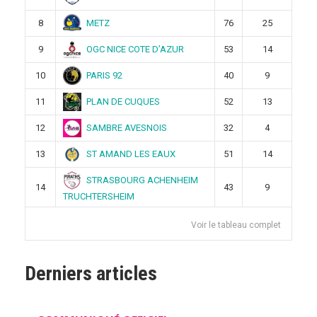
METZ
8
76
25
OGC NICE COTE D’AZUR
9
53
14
PARIS 92
10
40
9
PLAN DE CUQUES
11
52
13
SAMBRE AVESNOIS
12
32
4
ST AMAND LES EAUX
13
51
14
STRASBOURG ACHENHEIM
14
43
9
TRUCHTERSHEIM
Voir le tableau complet
Derniers articles