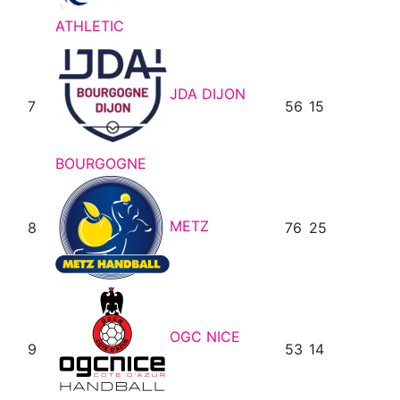
ATHLETIC
JDA DIJON
7
56
15
BOURGOGNE
METZ
8
76
25
OGC NICE
9
53
14