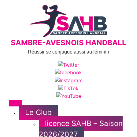
Skip
to
content
SAMBRE-AVESNOIS HANDBALL
Réussir se conjugue aussi au féminin
Menu
Le Club
licence SAHB – Saison
2026/2027