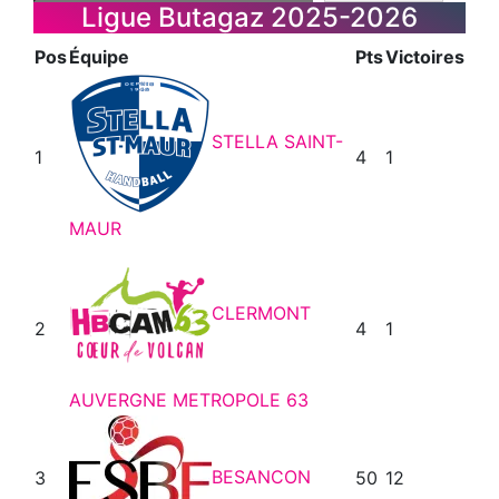
Ligue Butagaz 2025-2026
Pos
Équipe
Pts
Victoires
STELLA SAINT-
1
4
1
MAUR
CLERMONT
2
4
1
AUVERGNE METROPOLE 63
BESANCON
3
50
12