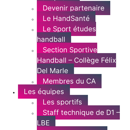
Devenir partenaire
Le HandSanté
Le Sport études
handball
Section Sportive
Handball – Collège Félix
Del Marle
Membres du CA
Les équipes
Les sportifs
Staff technique de D1 –
LBE