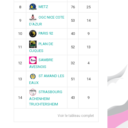
METZ
8
76
25
OGC NICE COTE
9
53
14
D’AZUR
PARIS 92
10
40
9
PLAN DE
11
52
13
CUQUES
SAMBRE
12
32
4
AVESNOIS
ST AMAND LES
13
51
14
EAUX
STRASBOURG
14
43
9
ACHENHEIM
TRUCHTERSHEIM
Voir le tableau complet