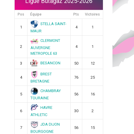
Ligue Butagaz 2025-2026
Pos
Équipe
Pts
Victoires
STELLA SAINT-
1
4
1
MAUR
CLERMONT
2
4
1
AUVERGNE
METROPOLE 63
BESANCON
3
50
12
BREST
4
76
25
BRETAGNE
CHAMBRAY
5
56
16
TOURAINE
HAVRE
6
30
2
ATHLETIC
JDA DIJON
7
56
15
BOURGOGNE