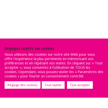
Réglages relatifs aux cookies
Nous utilisons des cookies sur notre site Web pour vous
offrir l'expérience la plus pertinente en mémorisant vos
préférences et en répétant vos visites. En cliquant sur « Tout
accepter », vous consentez à l'utilisation de TOUS les
cookies. Cependant, vous pouvez visiter les « Paramètres des
cookies » pour fournir un consentement contrôlé.
Réglage des cookies
Tout rejeter
Tout accepter