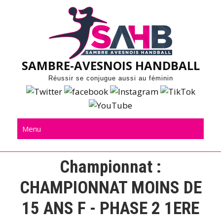
Skip
to
content
SAMBRE-AVESNOIS HANDBALL
Réussir se conjugue aussi au féminin
Menu
Championnat :
CHAMPIONNAT MOINS DE
15 ANS F - PHASE 2 1ERE