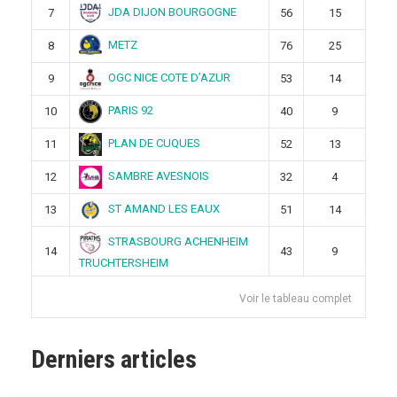
JDA DIJON BOURGOGNE
7
56
15
METZ
8
76
25
OGC NICE COTE D’AZUR
9
53
14
PARIS 92
10
40
9
PLAN DE CUQUES
11
52
13
SAMBRE AVESNOIS
12
32
4
ST AMAND LES EAUX
13
51
14
STRASBOURG ACHENHEIM
14
43
9
TRUCHTERSHEIM
Voir le tableau complet
Derniers articles