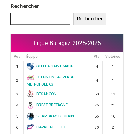
publications
Rechercher
Rechercher
Ligue Butagaz 2025-2026
Pos
Équipe
Pts
Victoires
STELLA SAINT-MAUR
1
4
1
CLERMONT AUVERGNE
2
4
1
METROPOLE 63
BESANCON
3
50
12
BREST BRETAGNE
4
76
25
CHAMBRAY TOURAINE
5
56
16
HAVRE ATHLETIC
6
30
2