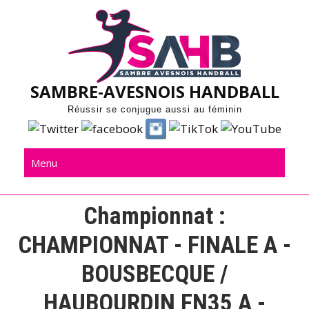
Skip
to
content
SAMBRE-AVESNOIS HANDBALL
Réussir se conjugue aussi au féminin
Menu
Championnat :
CHAMPIONNAT - FINALE A -
BOUSBECQUE /
HAUBOURDIN FN35 A -