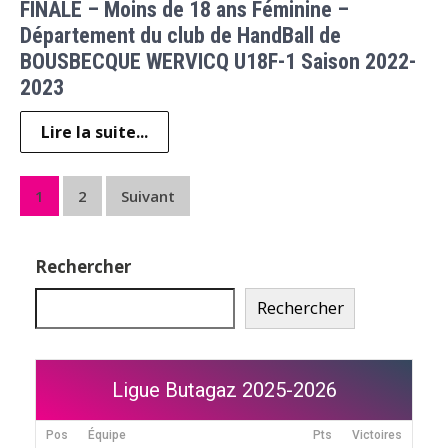
FINALE – Moins de 18 ans Féminine –
Département du club de HandBall de
BOUSBECQUE WERVICQ U18F-1 Saison 2022-
2023
Lire la suite...
Pagination
1
2
Suivant
des
publications
Rechercher
Rechercher
Ligue Butagaz 2025-2026
Pos
Équipe
Pts
Victoires