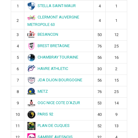
STELLA SAINT-MAUR
1
4
1
CLERMONT AUVERGNE
2
4
1
METROPOLE 63
BESANCON
3
50
12
BREST BRETAGNE
4
76
25
CHAMBRAY TOURAINE
5
56
16
HAVRE ATHLETIC
6
30
2
JDA DIJON BOURGOGNE
7
56
15
METZ
8
76
25
OGC NICE COTE D’AZUR
9
53
14
PARIS 92
10
40
9
PLAN DE CUQUES
11
52
13
SAMBRE AVESNOIS
12
32
4