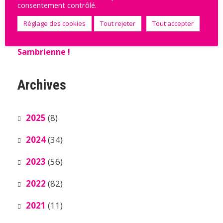
Mercato – Alix Tignon, nouvelle gardienne
consentement contrôlé.
du SAHB !
Réglage des cookies
Tout rejeter
Tout accepter
Mercato – Mathilde Mélique, nouvelle
Sambrienne !
Archives
2025
(8)
2024
(34)
2023
(56)
2022
(82)
2021
(11)