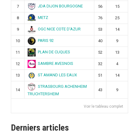
JDA DIJON BOURGOGNE
7
56
15
METZ
8
76
25
OGC NICE COTE D’AZUR
9
53
14
PARIS 92
10
40
9
PLAN DE CUQUES
11
52
13
SAMBRE AVESNOIS
12
32
4
ST AMAND LES EAUX
13
51
14
STRASBOURG ACHENHEIM
14
43
9
TRUCHTERSHEIM
Voir le tableau complet
Derniers articles