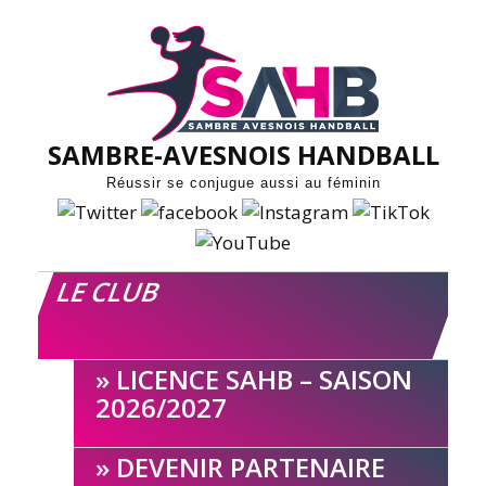
Skip
to
content
SAMBRE-AVESNOIS HANDBALL
Réussir se conjugue aussi au féminin
LE CLUB
LICENCE SAHB – SAISON
2026/2027
DEVENIR PARTENAIRE