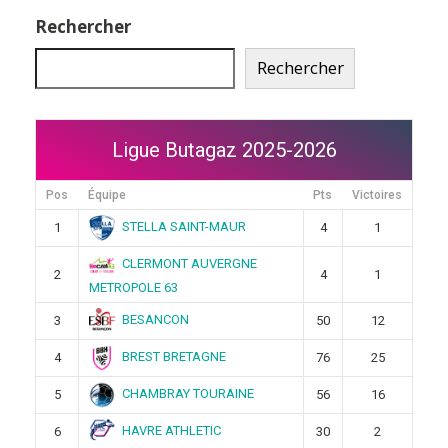
publications
Rechercher
Rechercher
Ligue Butagaz 2025-2026
Pos
Équipe
Pts
Victoires
STELLA SAINT-MAUR
1
4
1
CLERMONT AUVERGNE
2
4
1
METROPOLE 63
BESANCON
3
50
12
BREST BRETAGNE
4
76
25
CHAMBRAY TOURAINE
5
56
16
HAVRE ATHLETIC
6
30
2