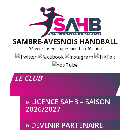
Skip
to
content
SAMBRE-AVESNOIS HANDBALL
Réussir se conjugue aussi au féminin
LE CLUB
LICENCE SAHB – SAISON
2026/2027
DEVENIR PARTENAIRE