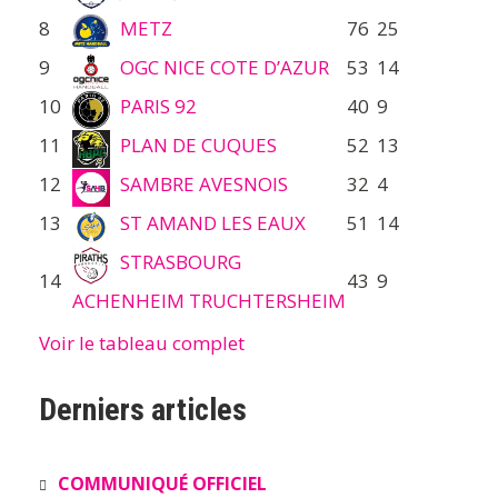
8
METZ
76
25
9
OGC NICE COTE D’AZUR
53
14
10
PARIS 92
40
9
11
PLAN DE CUQUES
52
13
12
SAMBRE AVESNOIS
32
4
13
ST AMAND LES EAUX
51
14
STRASBOURG
14
43
9
ACHENHEIM TRUCHTERSHEIM
Voir le tableau complet
Derniers articles
COMMUNIQUÉ OFFICIEL