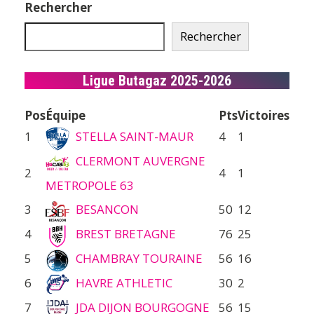
publications
Rechercher
Rechercher
Ligue Butagaz 2025-2026
Pos
Équipe
Pts
Victoires
1
STELLA SAINT-MAUR
4
1
CLERMONT AUVERGNE
2
4
1
METROPOLE 63
3
BESANCON
50
12
4
BREST BRETAGNE
76
25
5
CHAMBRAY TOURAINE
56
16
6
HAVRE ATHLETIC
30
2
7
JDA DIJON BOURGOGNE
56
15