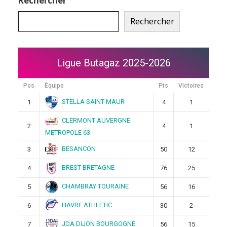
Rechercher
Rechercher
Ligue Butagaz 2025-2026
Pos
Équipe
Pts
Victoires
STELLA SAINT-MAUR
1
4
1
CLERMONT AUVERGNE
2
4
1
METROPOLE 63
BESANCON
3
50
12
BREST BRETAGNE
4
76
25
CHAMBRAY TOURAINE
5
56
16
HAVRE ATHLETIC
6
30
2
JDA DIJON BOURGOGNE
7
56
15