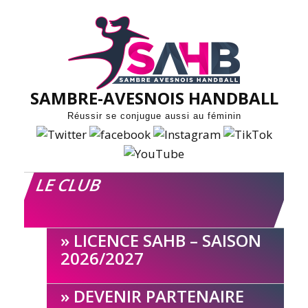
Skip
to
content
SAMBRE-AVESNOIS HANDBALL
Réussir se conjugue aussi au féminin
LE CLUB
LICENCE SAHB – SAISON
2026/2027
DEVENIR PARTENAIRE