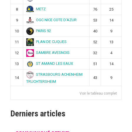
METZ
8
76
25
OGC NICE COTE D’AZUR
9
53
14
PARIS 92
10
40
9
PLAN DE CUQUES
11
52
13
SAMBRE AVESNOIS
12
32
4
ST AMAND LES EAUX
13
51
14
STRASBOURG ACHENHEIM
14
43
9
TRUCHTERSHEIM
Voir le tableau complet
Derniers articles