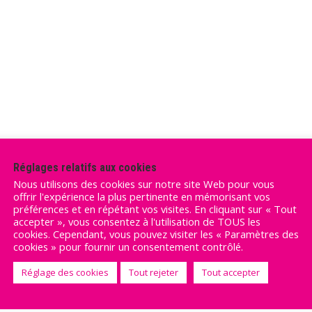
Réglages relatifs aux cookies
Nous utilisons des cookies sur notre site Web pour vous
offrir l'expérience la plus pertinente en mémorisant vos
préférences et en répétant vos visites. En cliquant sur « Tout
accepter », vous consentez à l'utilisation de TOUS les
cookies. Cependant, vous pouvez visiter les « Paramètres des
cookies » pour fournir un consentement contrôlé.
Réglage des cookies
Tout rejeter
Tout accepter