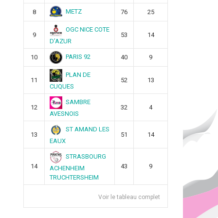
METZ
8
76
25
OGC NICE COTE
9
53
14
D’AZUR
PARIS 92
10
40
9
PLAN DE
11
52
13
CUQUES
SAMBRE
12
32
4
AVESNOIS
ST AMAND LES
13
51
14
EAUX
STRASBOURG
14
43
9
ACHENHEIM
TRUCHTERSHEIM
Voir le tableau complet