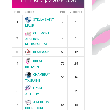
Ligue Butagaz 2025-2026
Pos
Équipe
Pts
Victoires
STELLA SAINT-
1
4
1
MAUR
CLERMONT
2
4
1
AUVERGNE
METROPOLE 63
BESANCON
3
50
12
BREST
4
76
25
BRETAGNE
CHAMBRAY
5
56
16
TOURAINE
HAVRE
6
30
2
ATHLETIC
JDA DIJON
7
56
15
BOURGOGNE