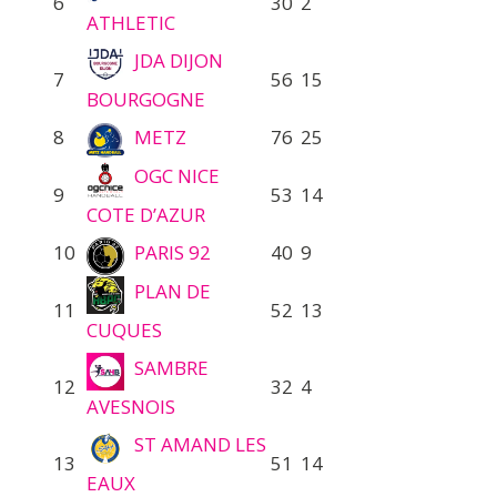
6
30
2
ATHLETIC
JDA DIJON
7
56
15
BOURGOGNE
8
METZ
76
25
OGC NICE
9
53
14
COTE D’AZUR
10
PARIS 92
40
9
PLAN DE
11
52
13
CUQUES
SAMBRE
12
32
4
AVESNOIS
ST AMAND LES
13
51
14
EAUX