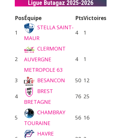
Ligue Butagaz 2025-2026
Pos
Équipe
Pts
Victoires
STELLA SAINT-
1
4
1
MAUR
CLERMONT
2
4
1
AUVERGNE
METROPOLE 63
3
BESANCON
50
12
BREST
4
76
25
BRETAGNE
CHAMBRAY
5
56
16
TOURAINE
HAVRE