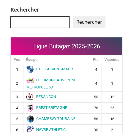
Rechercher
Rechercher
Ligue Butagaz 2025-2026
Pos
Équipe
Pts
Victoires
STELLA SAINT-MAUR
1
4
1
CLERMONT AUVERGNE
2
4
1
METROPOLE 63
BESANCON
3
50
12
BREST BRETAGNE
4
76
25
CHAMBRAY TOURAINE
5
56
16
HAVRE ATHLETIC
6
30
2