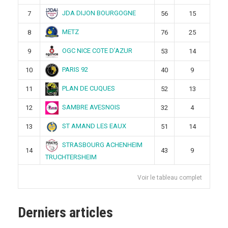
JDA DIJON BOURGOGNE
7
56
15
METZ
8
76
25
OGC NICE COTE D’AZUR
9
53
14
PARIS 92
10
40
9
PLAN DE CUQUES
11
52
13
SAMBRE AVESNOIS
12
32
4
ST AMAND LES EAUX
13
51
14
STRASBOURG ACHENHEIM
14
43
9
TRUCHTERSHEIM
Voir le tableau complet
Derniers articles