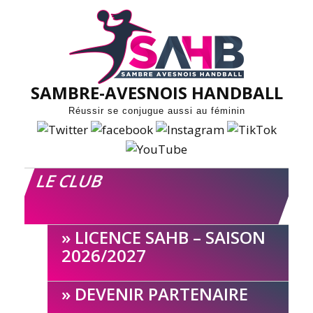
Skip
to
content
SAMBRE-AVESNOIS HANDBALL
Réussir se conjugue aussi au féminin
LE CLUB
LICENCE SAHB – SAISON
2026/2027
DEVENIR PARTENAIRE