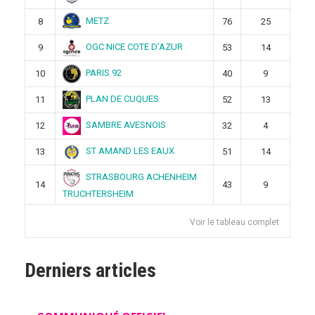
METZ
8
76
25
OGC NICE COTE D’AZUR
9
53
14
PARIS 92
10
40
9
PLAN DE CUQUES
11
52
13
SAMBRE AVESNOIS
12
32
4
ST AMAND LES EAUX
13
51
14
STRASBOURG ACHENHEIM
14
43
9
TRUCHTERSHEIM
Voir le tableau complet
Derniers articles