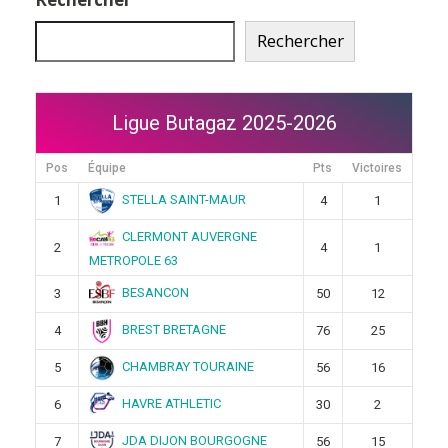
Rechercher
Ligue Butagaz 2025-2026
Pos
Équipe
Pts
Victoires
STELLA SAINT-MAUR
1
4
1
CLERMONT AUVERGNE
2
4
1
METROPOLE 63
BESANCON
3
50
12
BREST BRETAGNE
4
76
25
CHAMBRAY TOURAINE
5
56
16
HAVRE ATHLETIC
6
30
2
JDA DIJON BOURGOGNE
7
56
15