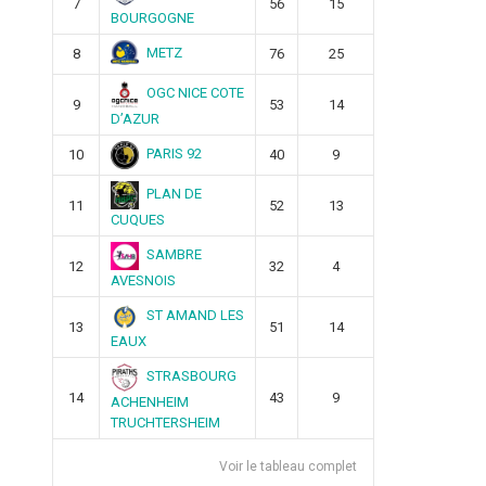
7
56
15
BOURGOGNE
METZ
8
76
25
OGC NICE COTE
9
53
14
D’AZUR
PARIS 92
10
40
9
PLAN DE
11
52
13
CUQUES
SAMBRE
12
32
4
AVESNOIS
ST AMAND LES
13
51
14
EAUX
STRASBOURG
14
43
9
ACHENHEIM
TRUCHTERSHEIM
Voir le tableau complet