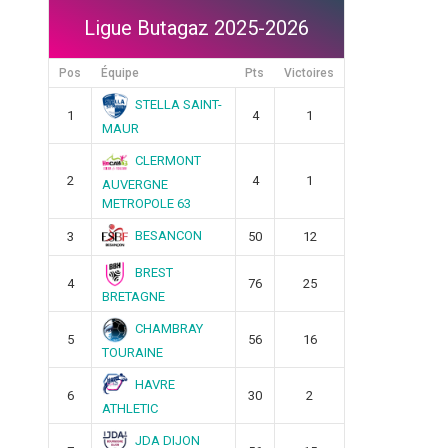
Ligue Butagaz 2025-2026
Pos
Équipe
Pts
Victoires
STELLA SAINT-
1
4
1
MAUR
CLERMONT
2
4
1
AUVERGNE
METROPOLE 63
BESANCON
3
50
12
BREST
4
76
25
BRETAGNE
CHAMBRAY
5
56
16
TOURAINE
HAVRE
6
30
2
ATHLETIC
JDA DIJON