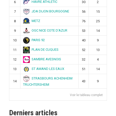
HAVRE ATHLETIC
6
30
2
JDA DIJON BOURGOGNE
7
56
15
METZ
8
76
25
OGC NICE COTE D’AZUR
9
53
14
PARIS 92
10
40
9
PLAN DE CUQUES
11
52
13
SAMBRE AVESNOIS
12
32
4
ST AMAND LES EAUX
13
51
14
STRASBOURG ACHENHEIM
14
43
9
TRUCHTERSHEIM
Voir le tableau complet
Derniers articles