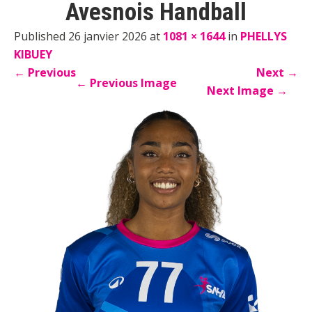
Avesnois Handball
Published 26 janvier 2026 at
1081 × 1644
in
PHELLYS
KIBUEY
←
Previous
Next
→
←
Previous Image
Next Image
→