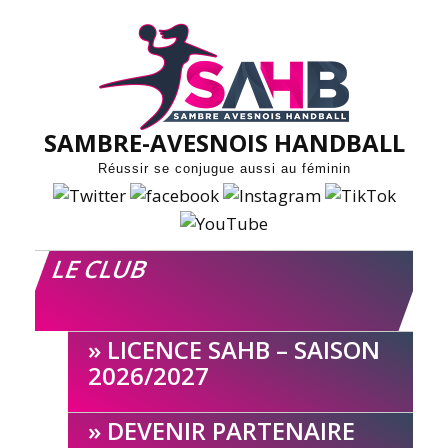
Skip
to
content
SAMBRE-AVESNOIS HANDBALL
Réussir se conjugue aussi au féminin
LE CLUB
LICENCE SAHB – SAISON
2026/2027
DEVENIR PARTENAIRE