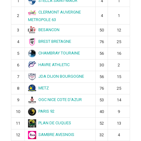
STELLA SAINT-MAUR
1
4
1
CLERMONT AUVERGNE
2
4
1
METROPOLE 63
BESANCON
3
50
12
BREST BRETAGNE
4
76
25
CHAMBRAY TOURAINE
5
56
16
HAVRE ATHLETIC
6
30
2
JDA DIJON BOURGOGNE
7
56
15
METZ
8
76
25
OGC NICE COTE D’AZUR
9
53
14
PARIS 92
10
40
9
PLAN DE CUQUES
11
52
13
SAMBRE AVESNOIS
12
32
4