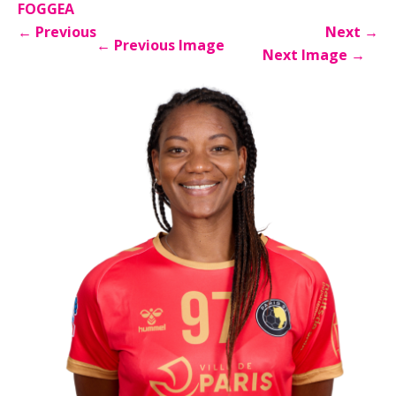
FOGGEA
←
Previous
Next
→
←
Previous Image
Next Image
→