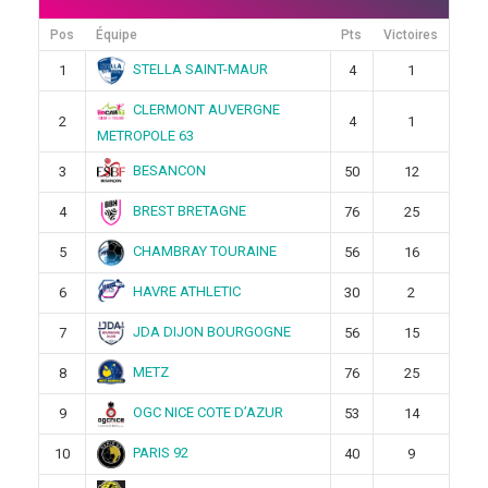
Pos
Équipe
Pts
Victoires
STELLA SAINT-MAUR
1
4
1
CLERMONT AUVERGNE
2
4
1
METROPOLE 63
BESANCON
3
50
12
BREST BRETAGNE
4
76
25
CHAMBRAY TOURAINE
5
56
16
HAVRE ATHLETIC
6
30
2
JDA DIJON BOURGOGNE
7
56
15
METZ
8
76
25
OGC NICE COTE D’AZUR
9
53
14
PARIS 92
10
40
9