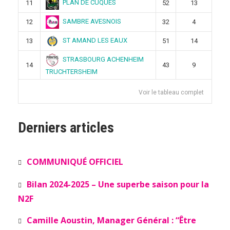
PLAN DE CUQUES
11
52
13
SAMBRE AVESNOIS
12
32
4
ST AMAND LES EAUX
13
51
14
STRASBOURG ACHENHEIM
14
43
9
TRUCHTERSHEIM
Voir le tableau complet
Derniers articles
COMMUNIQUÉ OFFICIEL
Bilan 2024-2025 – Une superbe saison pour la
N2F
Camille Aoustin, Manager Général : “Être