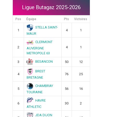
Ligue Butagaz 2025-2026
Pos
Équipe
Pts
Victoires
STELLA SAINT-
1
4
1
MAUR
CLERMONT
2
4
1
AUVERGNE
METROPOLE 63
BESANCON
3
50
12
BREST
4
76
25
BRETAGNE
CHAMBRAY
5
56
16
TOURAINE
HAVRE
6
30
2
ATHLETIC
JDA DIJON