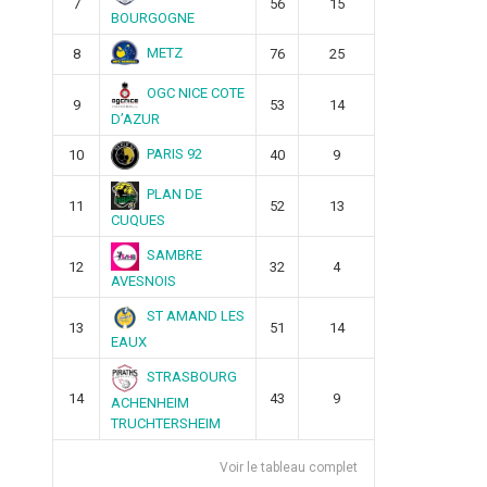
7
56
15
BOURGOGNE
METZ
8
76
25
OGC NICE COTE
9
53
14
D’AZUR
PARIS 92
10
40
9
PLAN DE
11
52
13
CUQUES
SAMBRE
12
32
4
AVESNOIS
ST AMAND LES
13
51
14
EAUX
STRASBOURG
14
43
9
ACHENHEIM
TRUCHTERSHEIM
Voir le tableau complet