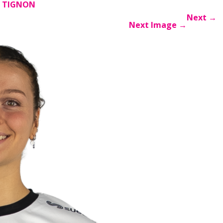
X TIGNON
Next
→
Next Image
→