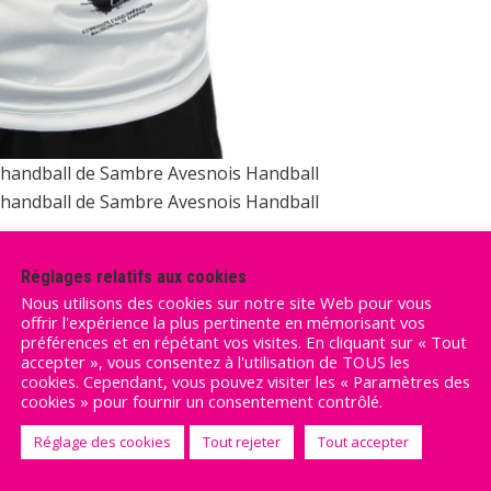
e handball de Sambre Avesnois Handball
e handball de Sambre Avesnois Handball
Réglages relatifs aux cookies
Nous utilisons des cookies sur notre site Web pour vous
offrir l'expérience la plus pertinente en mémorisant vos
préférences et en répétant vos visites. En cliquant sur « Tout
accepter », vous consentez à l'utilisation de TOUS les
cookies. Cependant, vous pouvez visiter les « Paramètres des
cookies » pour fournir un consentement contrôlé.
Réglage des cookies
Tout rejeter
Tout accepter